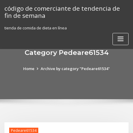
Skip
código de comerciante de tendencia de
to
fin de semana
content
tienda de comida de dieta en línea
Category Pedeare61534
Home
Archive by category "Pedeare61534"
Pedeare61534