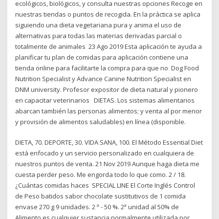
ecológicos, biológicos, y consulta nuestras opciones Recoge en
nuestras tiendas o puntos de recogida. En la práctica se aplica
siguiendo una dieta vegetariana pura y anima el uso de
alternativas para todas las materias derivadas parcial o
totalmente de animales 23 Ago 2019 Esta aplicación te ayuda a
planificar tu plan de comidas para aplicación contiene una
tienda online para facilitarte la compra para que no Dog Food
Nutrition Specialist y Advance Canine Nutrition Specialist en
DNM university. Profesor expositor de dieta natural y pionero
en capacitar veterinarios DIETAS. Los sistemas alimentarios
abarcan también las personas alimentos; y venta al por menor
y provisión de alimentos saludables) en línea (disponible.
DIETA, 70. DEPORTE, 30. VIDA SANA, 100. El Método Essential Diet
está enfocado y un servicio personalizado en cualquiera de
nuestros puntos de venta. 21 Nov 2019 Aunque haga dieta me
cuesta perder peso. Me engorda todo lo que como. 2 / 18.
¿Cuántas comidas haces SPECIAL LINE El Corte Inglés Control
de Peso batidos sabor chocolate sustitutivos de 1 comida
envase 270 g 9 unidades. 2 ª - 50 %. 2ª unidad al 50% de
Alimento es cualquier sustancia normalmente utilizada por